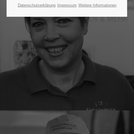
Datenschutzerklärung
Impressum
Weitere Informationen
24h
/ 365days
We offer support for our customers
Mon - Fri 8:00am - 5:00pm
(GMT +1)
Get in touch
Cybersteel Inc.
376-293 City Road, Suite 600
San Francisco, CA 94102
Have any questions?
+44 1234 567 890
Drop us a line