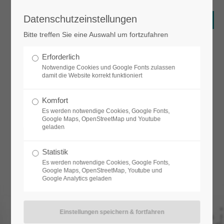
Datenschutzeinstellungen
Login
Bitte treffen Sie eine Auswahl um fortzufahren
Benutzername
Erforderlich
Notwendige Cookies und Google Fonts zulassen
damit die Website korrekt funktioniert
Passwort
Komfort
Es werden notwendige Cookies, Google Fonts,
Google Maps, OpenStreetMap und Youtube
geladen
Anmelden
Statistik
Es werden notwendige Cookies, Google Fonts,
Google Maps, OpenStreetMap, Youtube und
Google Analytics geladen
Register
|
Lost your password?
Support
Lorem ipsum dolor sit amet: