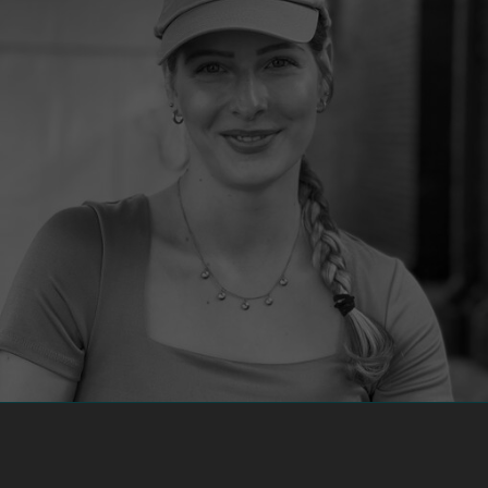
info@yourdomain.com
About us
Lorem ipsum dolor sit amet, consectetuer adipiscing
elit.
Aenean commodo ligula eget dolor. Aenean massa.
Cum sociis natoque penatibus et magnis dis
parturient montes, nascetur ridiculus mus. Donec
quam felis, ultricies nec.