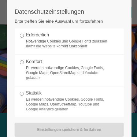
Datenschutzeinstellungen
Login
Bitte treffen Sie eine Auswahl um fortzufahren
Benutzername
Erforderlich
Notwendige Cookies und Google Fonts zulassen
damit die Website korrekt funktioniert
Passwort
Termine
Komfort
Es werden notwendige Cookies, Google Fonts,
Hier sind wir in der nächsten Zeit zu finden
Google Maps, OpenStreetMap und Youtube
geladen
Anmelden
Statistik
Es werden notwendige Cookies, Google Fonts,
Google Maps, OpenStreetMap, Youtube und
Google Analytics geladen
Register
|
Lost your password?
Support
Lorem ipsum dolor sit amet: