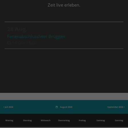
Zeit live erleben.
28 Aug
Ferienabschlussfeier Brüggen
14:00–18:00
< Juli 2026
August 2026
September 2026 >
Mo
ntag
Di
enstag
Mi
ttwoch
Do
nnerstag
Fr
eitag
Sa
mstag
So
nntag