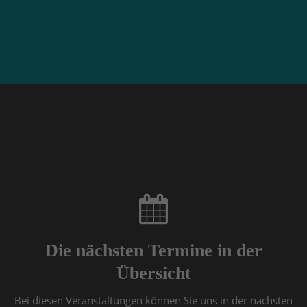
info@yourdomain.com
About us
Lorem ipsum dolor sit amet, consectetuer adipiscing
elit.
Aenean commodo ligula eget dolor. Aenean massa.
Cum sociis natoque penatibus et magnis dis
parturient montes, nascetur ridiculus mus. Donec
quam felis, ultricies nec.
Die nächsten Termine in der
Übersicht
Bei diesen Veranstaltungen können Sie uns in der nächsten