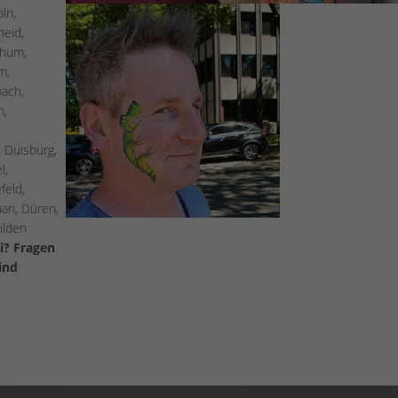
öln,
heid,
chum,
m,
bach,
m,
 Duisburg,
l,
feld,
an, Düren,
ilden
ei? Fragen
ind