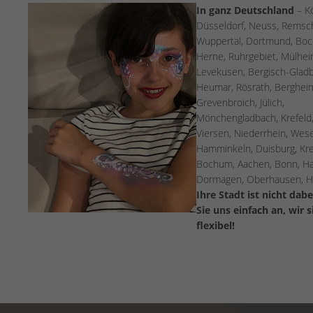
In ganz Deutschland
– K
Düsseldorf, Neuss, Remsc
Wuppertal, Dortmund, Bo
Herne, Ruhrgebiet, Mülhei
Levekusen, Bergisch-Glad
Heumar, Rösrath, Berghei
Grevenbroich, Jülich,
Mönchengladbach, Krefeld,
Viersen, Niederrhein, Wese
Hamminkeln, Duisburg, Kre
Bochum, Aachen, Bonn, Ha
Dormagen, Oberhausen, H
Ihre Stadt ist nicht dab
Sie uns einfach an, wir s
flexibel!