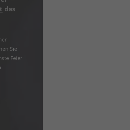
t
das
ner
hen Sie
hste Feier
n