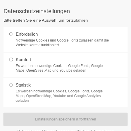
Datenschutzeinstellungen
Get in touch
About us
Bitte treffen Sie eine Auswahl um fortzufahren
amet:
Cybersteel Inc.
Lorem ipsum do
Erforderlich
376-293 City Road, Suite 600
consectetuer ad
Notwendige Cookies und Google Fonts zulassen damit die
San Francisco, CA 94102
Website korrekt funktioniert
Aenean commod
dolor. Aenean
Komfort
Have any questions?
sociis natoque 
Es werden notwendige Cookies, Google Fonts, Google
+44 1234 567 890
magnis dis par
Maps, OpenStreetMap und Youtube geladen
nascetur ridic
Drop us a line
quam felis, ultr
Statistik
info@yourdomain.com
minkerei
Es werden notwendige Cookies, Google Fonts, Google
Maps, OpenStreetMap, Youtube und Google Analytics
geladen
ur
artyunterhaltung
00pm