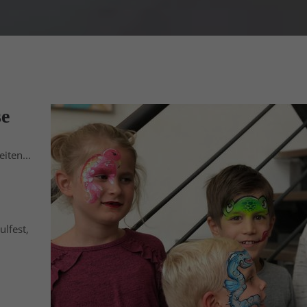
se
iten...
ulfest,