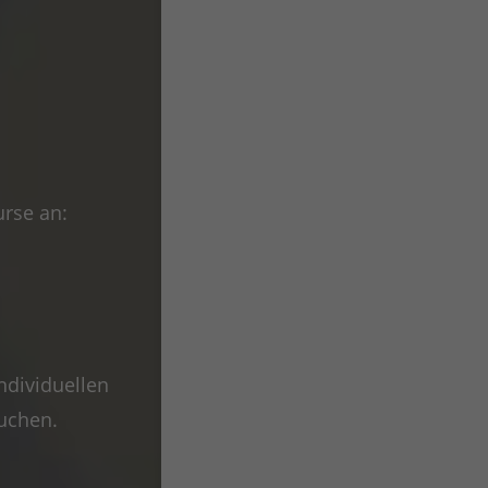
urse an:
ndividuellen
uchen.