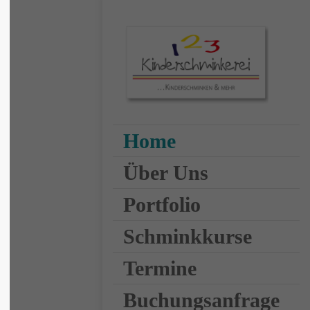
lor sit amet,
ipiscing elit.
o ligula eget
 massa. Cum
Home
penatibus et
turient montes,
Über Uns
ulus mus. Donec
icies nec.
Portfolio
Schminkkurse
Termine
Buchungsanfrage