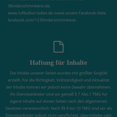
info@yourdomain.com
3Kinderschminkerei.de,
www.luftballon-ladies.de sowie unsere Facebook-Seite
About us
facebook.com/123Kinderschminkerei.
Lorem ipsum dolor sit amet, consectetuer adipiscing
elit.
Aenean commodo ligula eget dolor. Aenean massa.
Cum sociis natoque penatibus et magnis dis
parturient montes, nascetur ridiculus mus. Donec
quam felis, ultricies nec.
Haftung für Inhalte
Die Inhalte unserer Seiten wurden mit größter Sorgfalt
erstellt. Für die Richtigkeit, Vollständigkeit und Aktualität
der Inhalte können wir jedoch keine Gewähr übernehmen.
Als Diensteanbieter sind wir gemäß § 7 Abs.1 TMG für
eigene Inhalte auf diesen Seiten nach den allgemeinen
Gesetzen verantwortlich. Nach §§ 8 bis 10 TMG sind wir als
Diensteanbieter jedoch nicht verpflichtet, übermittelte oder