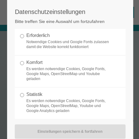
Datenschutzeinstellungen
Login
Bitte treffen Sie eine Auswahl um fortzufahren
Benutzername
Erforderlich
Notwendige Cookies und Google Fonts zulassen
damit die Website korrekt funktioniert
Passwort
Komfort
Es werden notwendige Cookies, Google Fonts,
Google Maps, OpenStreetMap und Youtube
geladen
Anmelden
Statistik
Es werden notwendige Cookies, Google Fonts,
Google Maps, OpenStreetMap, Youtube und
Google Analytics geladen
Register
|
Lost your password?
Support
Lorem ipsum dolor sit amet: