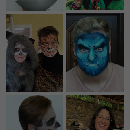
info@yourdomain.com
About us
Lorem ipsum dolor sit amet, consectetuer adipiscing
elit.
Aenean commodo ligula eget dolor. Aenean massa.
Cum sociis natoque penatibus et magnis dis
parturient montes, nascetur ridiculus mus. Donec
quam felis, ultricies nec.