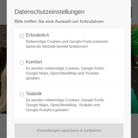
Datenschutzeinstellungen
Login
Bitte treffen Sie eine Auswahl um fortzufahren
Benutzername
Erforderlich
Notwendige Cookies und Google Fonts zulassen
damit die Website korrekt funktioniert
Schminken für Erwachsene
Passwort
Komfort
Es werden notwendige Cookies, Google Fonts,
Masken, Halloween, Karneval, Mottoparty, Bodypainting, Bellypainting
Google Maps, OpenStreetMap und Youtube
geladen
Anmelden
Statistik
Es werden notwendige Cookies, Google Fonts,
Google Maps, OpenStreetMap, Youtube und
Google Analytics geladen
Register
|
Lost your password?
Support
Schminkgesichter & Bodypainting
Lorem ipsum dolor sit amet: