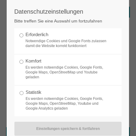
Datenschutzeinstellungen
Login
Bitte treffen Sie eine Auswahl um fortzufahren
Benutzername
Erforderlich
Notwendige Cookies und Google Fonts zulassen
damit die Website korrekt funktioniert
Passwort
Komfort
Es werden notwendige Cookies, Google Fonts,
Google Maps, OpenStreetMap und Youtube
geladen
Anmelden
Statistik
Es werden notwendige Cookies, Google Fonts,
Google Maps, OpenStreetMap, Youtube und
Google Analytics geladen
Register
|
Lost your password?
Support
Lorem ipsum dolor sit amet: