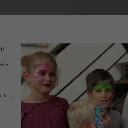
se
iten...
ulfest,