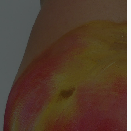
Login
Support
Benutzername
Lorem ipsum dolor sit 
24h
Passwort
/
365days
Anmelden
We offer support for o
Register
|
Lost your password?
customers
Mon - Fri 8:00am - 5:
(GMT +1)