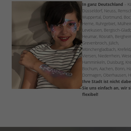
In ganz Deutschland
– K
Düsseldorf, Neuss, Remsc
Wuppertal, Dortmund, Bo
Herne, Ruhrgebiet, Mülhei
Levekusen, Bergisch-Glad
Heumar, Rösrath, Berghei
Grevenbroich, Jülich,
Mönchengladbach, Krefeld,
Viersen, Niederrhein, Wese
Hamminkeln, Duisburg, Kre
Bochum, Aachen, Bonn, Ha
Dormagen, Oberhausen, H
Ihre Stadt ist nicht dab
Sie uns einfach an, wir s
flexibel!