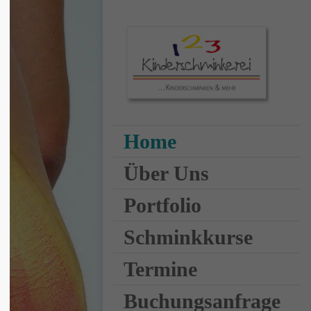
lor sit amet,
ipiscing elit.
o ligula eget
 massa. Cum
Home
penatibus et
turient montes,
Über Uns
ulus mus. Donec
icies nec.
Portfolio
Schminkkurse
Termine
Buchungsanfrage