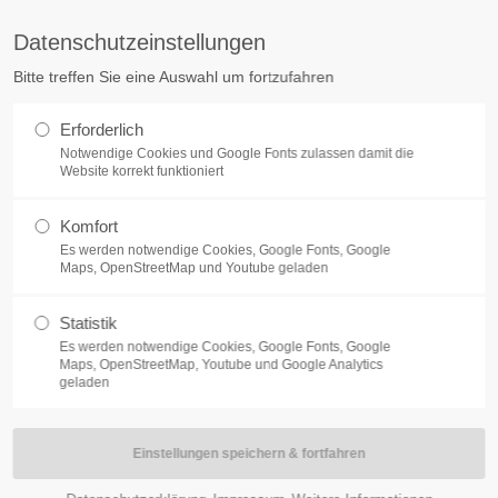
Datenschutzeinstellungen
Get in touch
About us
Bitte treffen Sie eine Auswahl um fortzufahren
amet:
Cybersteel Inc.
Lorem ipsum do
Erforderlich
376-293 City Road, Suite 600
consectetuer ad
Notwendige Cookies und Google Fonts zulassen damit die
San Francisco, CA 94102
Website korrekt funktioniert
Aenean commod
dolor. Aenean
Komfort
Have any questions?
sociis natoque 
Es werden notwendige Cookies, Google Fonts, Google
+44 1234 567 890
magnis dis par
Maps, OpenStreetMap und Youtube geladen
nascetur ridic
Drop us a line
quam felis, ultr
Statistik
info@yourdomain.com
Es werden notwendige Cookies, Google Fonts, Google
Maps, OpenStreetMap, Youtube und Google Analytics
geladen
ur
00pm