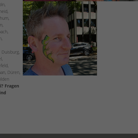
öln,
heid,
chum,
m,
bach,
m,
 Duisburg,
l,
feld,
an, Düren,
ilden
ei? Fragen
ind