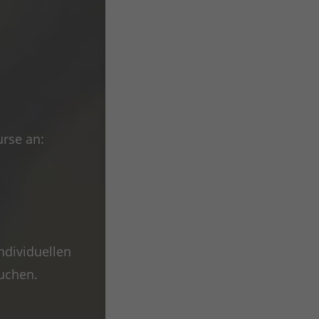
urse an:
ndividuellen
uchen.