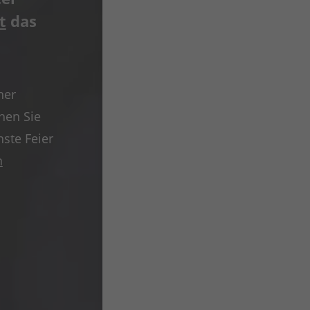
t
das
ner
hen Sie
hste Feier
n