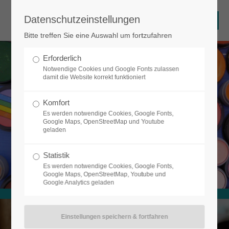
Datenschutzeinstellungen
Login
Bitte treffen Sie eine Auswahl um fortzufahren
Benutzername
Erforderlich
Notwendige Cookies und Google Fonts zulassen
damit die Website korrekt funktioniert
Passwort
Komfort
Es werden notwendige Cookies, Google Fonts,
Google Maps, OpenStreetMap und Youtube
geladen
Anmelden
Statistik
Es werden notwendige Cookies, Google Fonts,
Google Maps, OpenStreetMap, Youtube und
Google Analytics geladen
Register
|
Lost your password?
Support
Lorem ipsum dolor sit amet: