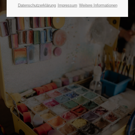
Datenschutzerklärung
Impressum
Weitere Informationen
24h
/ 365days
We offer support for our customers
Mon - Fri 8:00am - 5:00pm
(GMT +1)
Get in touch
Cybersteel Inc.
376-293 City Road, Suite 600
San Francisco, CA 94102
Have any questions?
+44 1234 567 890
Drop us a line