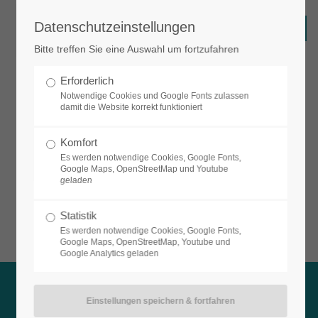
Datenschutzeinstellungen
Login
Bitte treffen Sie eine Auswahl um fortzufahren
Benutzername
Erforderlich
Notwendige Cookies und Google Fonts zulassen
damit die Website korrekt funktioniert
Passwort
Komfort
Es werden notwendige Cookies, Google Fonts,
Google Maps, OpenStreetMap und Youtube
geladen
Anmelden
Statistik
Es werden notwendige Cookies, Google Fonts,
Google Maps, OpenStreetMap, Youtube und
Google Analytics geladen
Register
|
Lost your password?
Support
Lorem ipsum dolor sit amet: