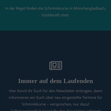
info@yourdomain.com
In der Regel finden die Schminkkurse in Mönchengladbach,
Güdderath statt.
About us
Lorem ipsum dolor sit amet, consectetuer adipiscing
elit.
Aenean commodo ligula eget dolor. Aenean massa.
Cum sociis natoque penatibus et magnis dis
parturient montes, nascetur ridiculus mus. Donec
quam felis, ultricies nec.
Immer auf dem Laufenden
Hier könnt ihr Euch für den Newsletter eintragen, dann
informieren wir Euch über neu eingestellte Termine für
Schminkkurse – versprochen, nur dazu!
Selbstverständlich könnt Ihr den Newsletter jederzeit