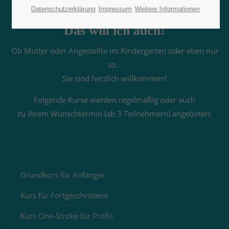
Datenschutzerklärung
Impressum
Weitere Informationen
Das will ich auch!
24h
/ 365days
Ob Mutter oder Angestellte im Kindergarten oder eben nur
so…
Sie sind herzlich willkommen!
We offer support for our customers
Mon - Fri 8:00am - 5:00pm
(GMT +1)
Folgende Kurse werden regelmäßig oder auch
zu Ihrem Wunschtermin (ab 3 Teilnehmern) angeboten:
Get in touch
Cybersteel Inc.
376-293 City Road, Suite 600
San Francisco, CA 94102
Grundkurs für Anfänger
Have any questions?
Kurs für Fortgeschrittene
+44 1234 567 890
Kurs One-Stroke für Profis
Drop us a line