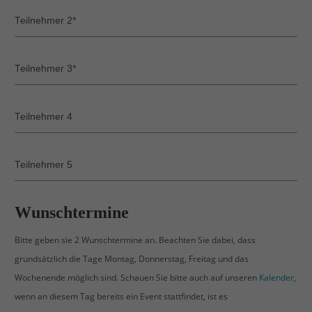
info@yourdomain.com
About us
Lorem ipsum dolor sit amet, consectetuer adipiscing
elit.
Aenean commodo ligula eget dolor. Aenean massa.
Cum sociis natoque penatibus et magnis dis
parturient montes, nascetur ridiculus mus. Donec
quam felis, ultricies nec.
Wunschtermine
Bitte geben sie 2 Wunschtermine an. Beachten Sie dabei, dass
grundsätzlich die Tage Montag, Donnerstag, Freitag und das
Wochenende möglich sind. Schauen Sie bitte auch auf unseren
Kalender
,
wenn an diesem Tag bereits ein Event stattfindet, ist es