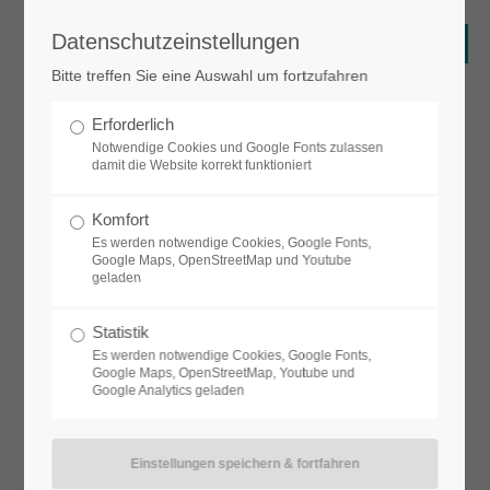
Datenschutzeinstellungen
Login
Bitte treffen Sie eine Auswahl um fortzufahren
Benutzername
Erforderlich
Notwendige Cookies und Google Fonts zulassen
damit die Website korrekt funktioniert
Passwort
Komfort
Es werden notwendige Cookies, Google Fonts,
Google Maps, OpenStreetMap und Youtube
geladen
Anmelden
Statistik
Es werden notwendige Cookies, Google Fonts,
Google Maps, OpenStreetMap, Youtube und
Google Analytics geladen
Register
|
Lost your password?
Support
Lorem ipsum dolor sit amet: